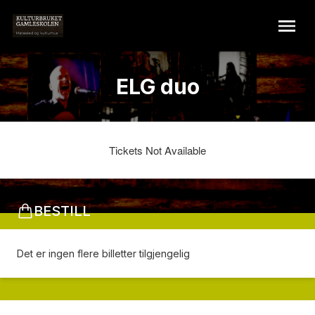
ELG duo
Tickets Not Available
BESTILL
Det er ingen flere billetter tilgjengelig